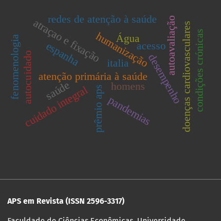
redes de atenção à saúde
autoavaliação
atraçao e fixação
doenças cardiovasculares
condições crónicas
humanização
Água
fenomenologia
acesso
espanha
autocuidado
desempenho
italia
atenção primária à saúde
saúde
homens
cuidado integral
prêmio aps
pandemias
APS em Revista (ISSN
2596-3317)
Faculdade de Ciências Econômicas, Universidade