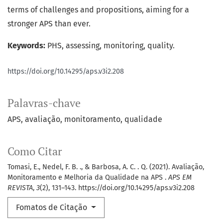
terms of challenges and propositions, aiming for a
stronger APS than ever.
Keywords:
PHS, assessing, monitoring, quality.
https://doi.org/10.14295/aps.v3i2.208
Palavras-chave
APS
avaliação
monitoramento
qualidade
Como Citar
Tomasi, E., Nedel, F. B. ., & Barbosa, A. C. . Q. (2021). Avaliação,
Monitoramento e Melhoria da Qualidade na APS .
APS EM
REVISTA
,
3
(2), 131–143. https://doi.org/10.14295/aps.v3i2.208
Fomatos de Citação