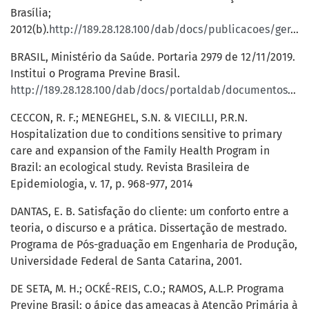
Brasília;
2012(b).
http://189.28.128.100/dab/docs/publicacoes/geral/manual_instrutivo_pmaq_site.pdf
BRASIL, Ministério da Saúde. Portaria 2979 de 12/11/2019.
Institui o Programa Previne Brasil.
http://189.28.128.100/dab/docs/portaldab/documentos/financiamento/portarias/prt_2979_12_11_2019.pdf
CECCON, R. F.; MENEGHEL, S.N. & VIECILLI, P.R.N.
Hospitalization due to conditions sensitive to primary
care and expansion of the Family Health Program in
Brazil: an ecological study. Revista Brasileira de
Epidemiologia, v. 17, p. 968-977, 2014
DANTAS, E. B. Satisfação do cliente: um conforto entre a
teoria, o discurso e a prática. Dissertação de mestrado.
Programa de Pós-graduação em Engenharia de Produção,
Universidade Federal de Santa Catarina, 2001.
DE SETA, M. H.; OCKÉ-REIS, C.O.; RAMOS, A.L.P. Programa
Previne Brasil: o ápice das ameaças à Atenção Primária à