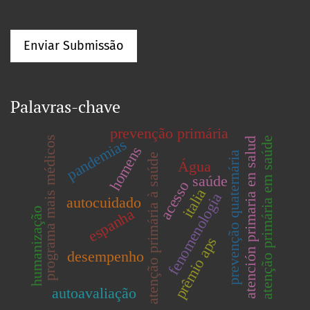
Enviar Submissão
Palavras-chave
prevenção primária
programa mais médicos
atenção primária em saúde
pandemias
atención primaria en salud
homens
prevenção quaternária
atenção primária à saúde
Água
saúde
acesso
italia
fenomenologia
autocuidado
espanha
humanização
prêmio aps
desempenho
autoavaliação