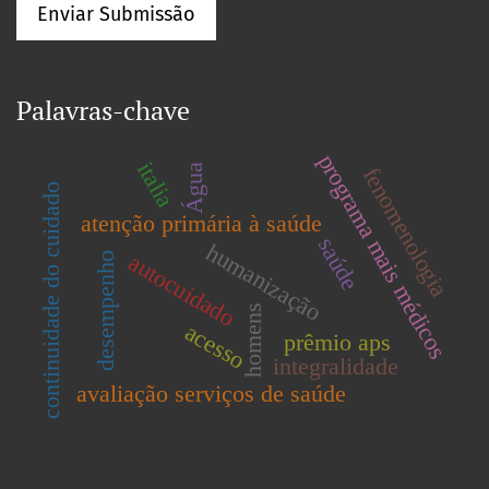
Enviar Submissão
Palavras-chave
programa mais médicos
italia
Água
fenomenologia
continuidade do cuidado
atenção primária à saúde
saúde
humanização
autocuidado
desempenho
homens
acesso
prêmio aps
integralidade
avaliação serviços de saúde