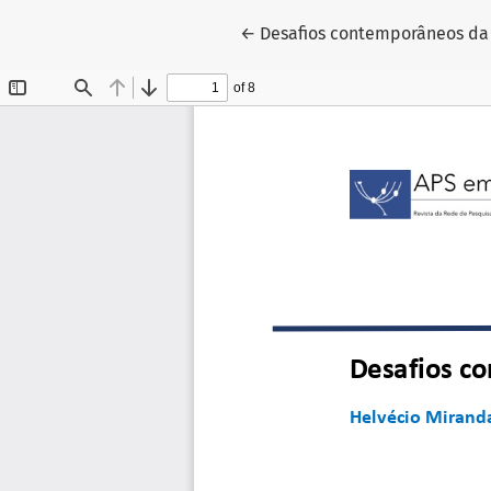
Voltar aos Detalhes do Artigo
←
Desafios contemporâneos da