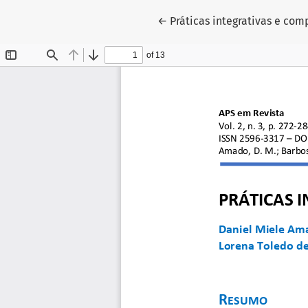
Voltar aos Detalhes do Arti
←
Práticas integrativas e c